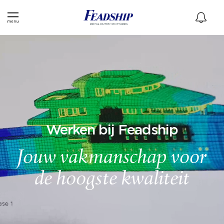
Werken bij Feadship
Jouw vakmanschap voor
de hoogste kwaliteit