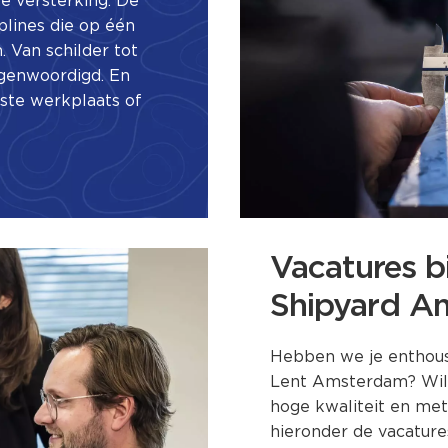
e versterking. De
iplines die op één
 Van schilder tot
egenwoordigd. En
ste werkplaats of
Vacatures b
Shipyard A
Hebben we je enthous
Lent Amsterdam? Wil j
hoge kwaliteit en met
hieronder de vacature