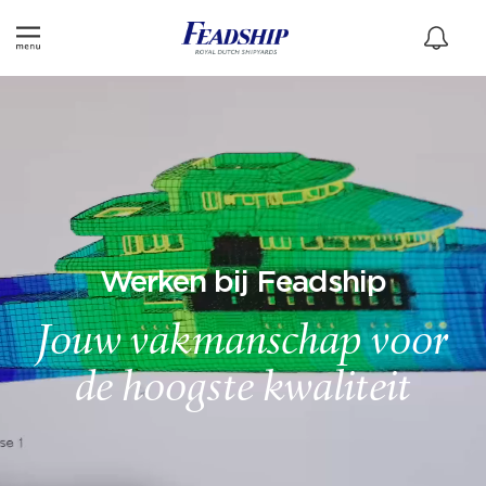
Werken bij Feadship
Jouw vakmanschap voor
de hoogste kwaliteit