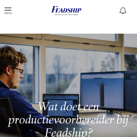
Wat doet een
productievoorbereider bij
Feadship?