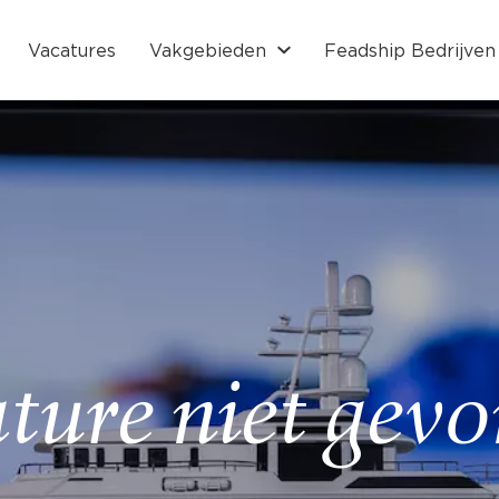
Vacatures
Vakgebieden
Feadship Bedrijven
ture niet gev