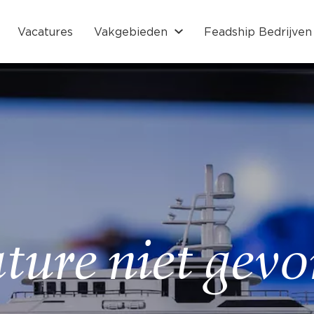
Vacatures
Vakgebieden
Feadship Bedrijven
ture niet gev