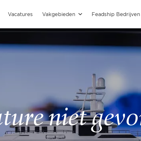
Vacatures
Vakgebieden
Feadship Bedrijven
ture niet gev