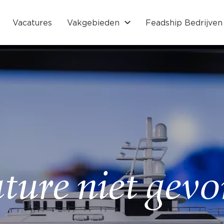
Vacatures
Vakgebieden
Feadship Bedrijven
ture niet gev