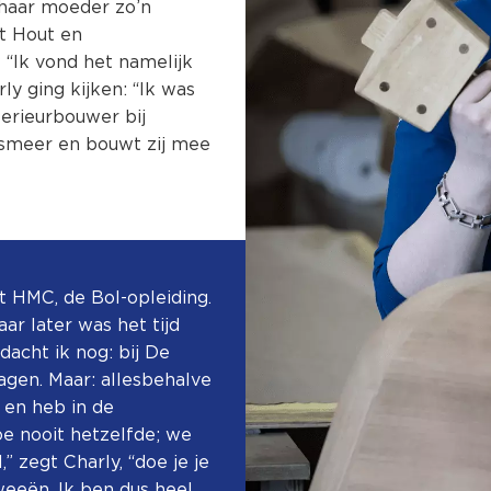
 haar moeder zo’n
et Hout en
 “Ik vond het namelijk
ly ging kijken: “Ik was
terieurbouwer bij
lsmeer en bouwt zij mee
et HMC, de Bol-opleiding.
ar later was het tijd
 dacht ik nog: bij De
zagen. Maar: allesbehalve
 en heb in de
e nooit hetzelfde; we
 zegt Charly, “doe je je
weeën. Ik ben dus heel