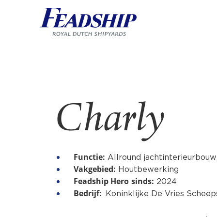
Charly
Functie:
Allround jachtinterieurbouw
Vakgebied:
Houtbewerking
Feadship Hero
sinds:
2024
Bedrijf:
Koninklijke De Vries Schee