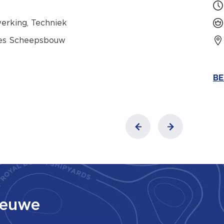
erking, Techniek
ies Scheepsbouw
BE
ieuwe