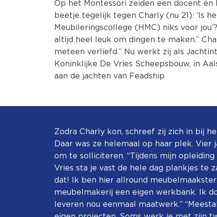
Op het Montessori zeiden een docent én
beetje tegelijk tegen Charly (nu 21): ‘Is h
Meubileringscollege (HMC) niks voor jou’?
altijd heel leuk om dingen te maken.” Char
meteen verliefd.” Nu werkt zij als Jachtin
Koninklijke De Vries Scheepsbouw, in Aa
aan de jachten van Feadship
Zodra Charly kon, schreef zij zich in bij h
Daar was ze helemaal op haar plek. Vier ja
om te solliciteren. “Tijdens mijn opleiding
Vries sta je vast de hele dag plankjes te 
dat! Ik ben hier allround meubelmaakster
meubelmakerij een eigen werkbank. Ik do
leveren nou eenmaal maatwerk.” “Meestal,”
eigen projecten. Soms werk je met zijn t