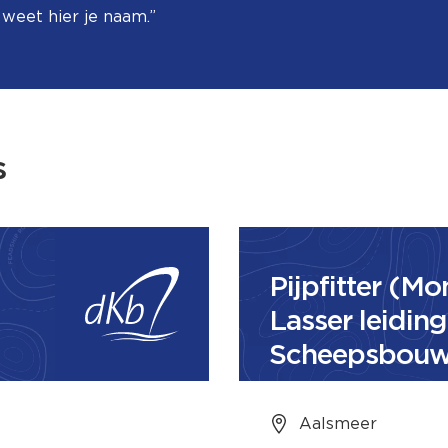
n weet hier je naam.”
s
Pijpfitter (Mo
Lasser leidin
Scheepsbouw
Aalsmeer
Aalsmeer