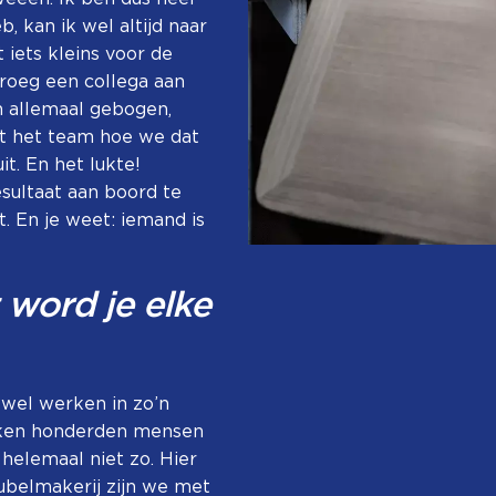
, kan ik wel altijd naar
 iets kleins voor de
vroeg een collega aan
en allemaal gebogen,
et het team hoe we dat
t. En het lukte!
esultaat aan boord te
. En je weet: iemand is
 word je elke
k wel werken in zo’n
erken honderden mensen
helemaal niet zo. Hier
eubelmakerij zijn we met