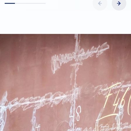
op basis van je woon-werkafstand.
Flexibiliteit
: Werk met flexibele werktijden,
afgestemd in overleg met je leidinggevende.
Plezier met collega’s
: Een actieve
personeelsvereniging die zorgt voor
gezellige activiteiten zoals een sloepentocht,
zomer-BBQ, sinterklaasfeest of pubquiz.
Persoonlijke groei
: Toegang tot volop
opleidingsmogelijkheden via de Feadship
Academie, zodat je kunt blijven groeien.
Sluit je aan bij ons team en ervaar de unieke sfeer
van werken aan superjachten bij Royal Van Lent
Shipyard!