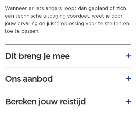
Wanneer er iets anders loopt dan gepland of zich
een technische uitdaging voordoet, weet je door
jouw ervaring de juiste oplossing voor te stellen en
toe te passen.
Dit breng je mee
Een afgeronde MBO 2 of 3 opleiding richting
Ons aanbod
Werktuigbouw, Mechanische techniek of
soortgelijke opleiding
Relevante werkervaring in het installeren
Bij Royal Van Lent Shipyard willen we dat jij niet
Bereken jouw reistijd
van mechanische onderdelen of systemen.
alleen floreert in je carrière, maar ook geniet van
Je bent in staat technische tekeningen te
een gezonde balans tussen werk en privé. Daarom
lezen en te interpreteren.
hebben we een aantrekkelijk en compleet aanbod
Je voert je montagewerkzaamheden uit
samengesteld:
volgens hoogwaardige kwaliteitseisen.