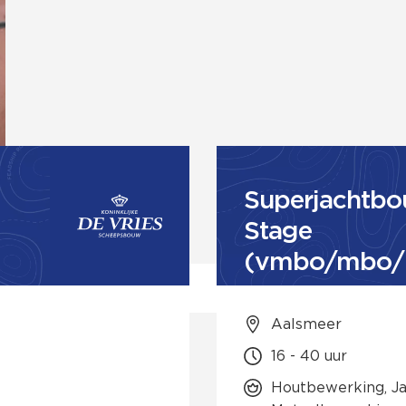
Superjachtb
Stage
(vmbo/mbo/
o) | Aalsmeer
Aalsmeer
16 - 40 uur
Houtbewerking, Ja