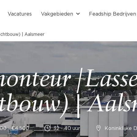
Vacatures
Vakgebieden
Feadship Bedrijven
chtbouw) | Aalsmeer
onteur /Lass
htbouw) | Aals
00 - €4.500
32 - 40 uur
Koninklijke 