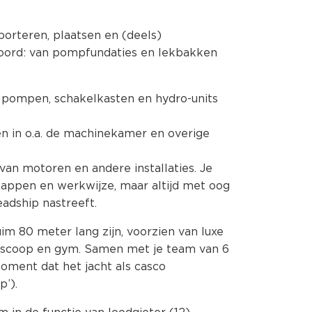
orteren, plaatsen en (deels)
boord: van pompfundaties en lekbakken
 pompen, schakelkasten en hydro-units
n in o.a. de machinekamer en overige
n van motoren en andere installaties. Je
chappen en werkwijze, maar altijd met oog
adship nastreeft.
uim 80 meter lang zijn, voorzien van luxe
ioscoop en gym. Samen met je team van 6
moment dat het jacht als casco
p’).