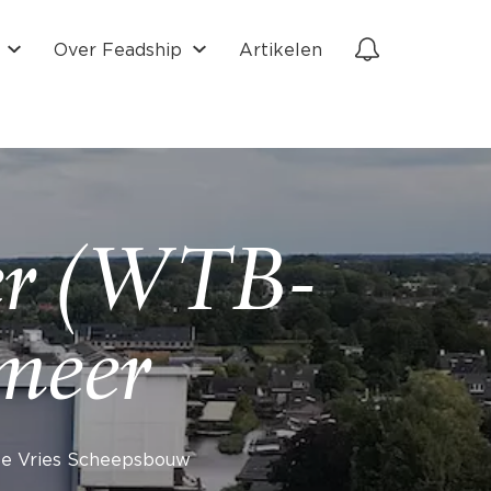
Over Feadship
Artikelen
er (WTB-
meer
De Vries Scheepsbouw