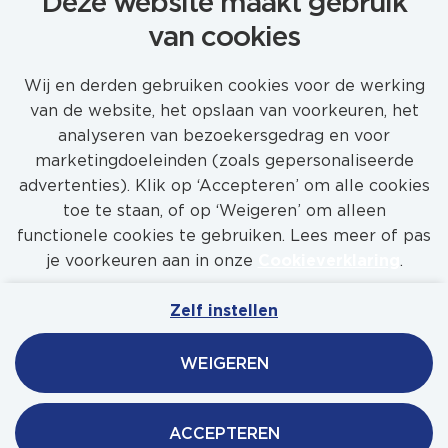
Deze website maakt gebruik
van cookies
Wij en derden gebruiken cookies voor de werking
van de website, het opslaan van voorkeuren, het
analyseren van bezoekersgedrag en voor
marketingdoeleinden (zoals gepersonaliseerde
MEER VACATURES
advertenties). Klik op ‘Accepteren’ om alle cookies
toe te staan, of op ‘Weigeren’ om alleen
functionele cookies te gebruiken. Lees meer of pas
je voorkeuren aan in onze
Cookieverklaring
.
Zelf instellen
Mijn Werkenbijfeadship
Contact
Privacy
WEIGEREN
Cookies
Feadship
ACCEPTEREN